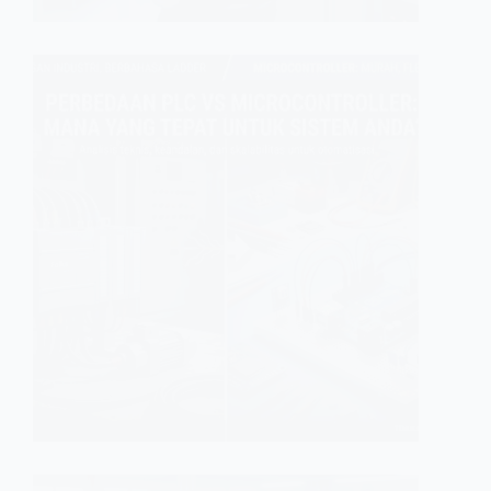
FUNDAME
Perbed
untuk 
Anda sed
pertanya
standar i
Raspberr
muncul k
GINFA GHI