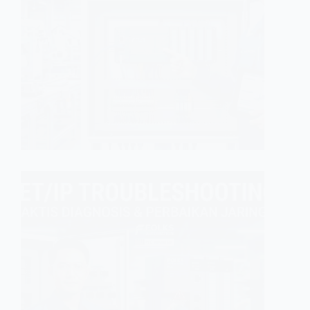
Pemiliha
perangkat
Anda. Se
sistem d
pengola
GINFA GHI
MAINTENA
Pandua
Mengat
Kemudahan
protokol