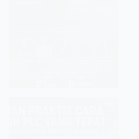
Mendor
Folks 
Forum
JAKARTA —
pilihan,
pasar. D
industri 
panel…
GINFA GHI
FUNDAME
Pandua