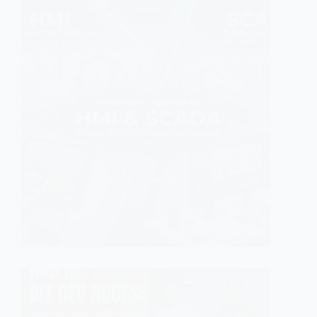
INDUSTRI
Memah
Indust
Banyak te
mengangg
and Data
ini munc
visualisa
GINFA GHI
NEWS