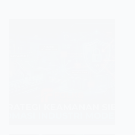
INDUSTRI
Strate
Lantai pr
serangan
jaringan 
keamanan
bukan…
GINFA GHI