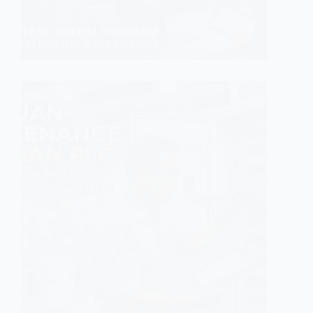
GINFA GHI
MAINTENA
Pandua
Pabrik
Kami ser
karena l
sistem k
sering m
kami mem
GINFA GHI