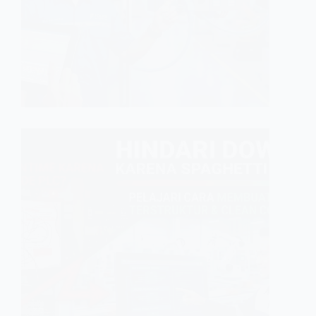
internet
Controll
motor, d
GINFA GHI
MAINTENA
Cara M
Anda
Kebanyak
commissi
mungkin.
waktu di 
yang jel