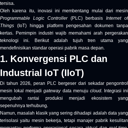
tersisa.
Oleh karena itu, inovasi ini membentang mulai dari mesin
Programmable Logic Controller
(PLC) berbasis
Internet o
Things
(IoT) hingga platform pengesahan dokumen tanpa
kertas. Pemimpin industri wajib memahami arah pergerakan
teknologi ini. Berikut adalah tujuh tren utama yang
mendefinisikan standar operasi pabrik masa depan.
1. Konvergensi PLC dan
Industrial IoT (IIoT)
Di tahun 2026, peran PLC bergeser dari sekadar pengontrol
mesin lokal menjadi
gateway
data menuju
cloud
. Integrasi ini
mengubah rantai produksi menjadi ekosistem yang
sepenuhnya terhubung.
Namun, masalah klasik yang sering dihadapi adalah data yang
terisolasi yaitu mesin bekerja, tetapi manajer pabrik kesulitan
memantau performa operasional secara aktual dan
real-time
.