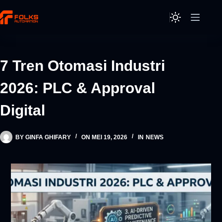
Skip
to
content
7 Tren Otomasi Industri
2026: PLC & Approval
Digital
BY
GINFA GHIFARY
ON
MEI 19, 2026
IN
NEWS