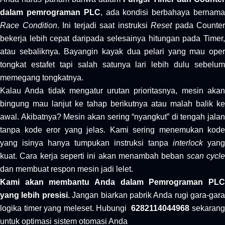
dalam pemrograman PLC
, ada kondisi berbahaya bernam
Race Condition
. Ini terjadi saat instruksi
Reset
pada Counter
bekerja lebih cepat daripada selesainya hitungan pada Timer,
atau sebaliknya. Bayangin kayak dua pelari yang mau oper
tongkat estafet tapi salah satunya lari lebih dulu sebelum
memegang tongkatnya.
Kalau Anda tidak mengatur urutan prioritasnya, mesin akan
bingung mau lanjut ke tahap berikutnya atau malah balik ke
awal. Akibatnya? Mesin akan sering “nyangkut” di tengah jalan
tanpa kode eror yang jelas. Kami sering menemukan kode
yang isinya hanya tumpukan instruksi tanpa
interlock
yang
kuat. Cara kerja seperti ini akan menambah beban
scan cycl
dan membuat respon mesin jadi lelet.
Kami akan membantu Anda dalam Pemrograman PLC
yang lebih presisi.
Jangan biarkan pabrik Anda rugi gara-gara
logika timer yang meleset. Hubungi
6282114044968
sekaran
untuk optimasi sistem otomasi Anda