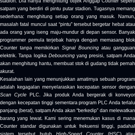
stadion. Dia hanya menghitung objek Anggap Counter seperti
satpam yang berdiri di pintu putar stadion. Tugasnya memang
sederhana: menghitung setiap orang yang masuk. Namun,
masalah fatal muncul saat “pintu” tersebut bergetar hebat atau
ada orang yang iseng maju-mundur di depan sensor. Banyak
programmer pemula terjebak hanya dengan memasang blok
Counter tanpa memikirkan
Signal Bouncing
atau ganggua
elektrik. Tanpa logika
Debouncing
yang presisi, satpam And
akan menghitung hantu, membuat stok di gudang tidak pernah
akurat.
Kesalahan lain yang menunjukkan amatirnya sebuah program
adalah kegagalan menyelaraskan kecepatan sensor dengan
Scan Cycle
PLC. Jika produk Anda bergerak di konveyor
dengan kecepatan tinggi sementara program PLC Anda terlalu
panjang (berat), satpam Anda akan “berkedip” dan melewatkan
barang yang lewat. Kami sering menemukan kasus di mana
Counter standar digunakan untuk frekuensi tinggi, padahal
sistem tersebut butuh
High-Speed Counter
(HSC) ata