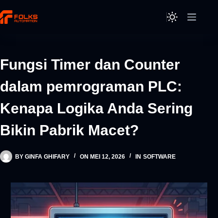
Skip
to
content
Fungsi Timer dan Counter
dalam pemrograman PLC:
Kenapa Logika Anda Sering
Bikin Pabrik Macet?
BY
GINFA GHIFARY
ON
MEI 12, 2026
IN
SOFTWARE